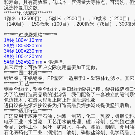
和寿命。具有高效率，低成本，容污量大等特点。可清洗，但
况选择复用次数。
********过滤精度********
1微米（12500目），5微米（2500目），10微米（1250目）
（140目），150微米（100目），200微米（76目），300
********过滤袋规格********
1#袋 180×410mm
2#袋 180×820mm
3#袋 100×230mm
4#袋 100×420mm
5#袋 152×520mm
可供选择。
其它尺寸：可按客户实际使用需要加工定做。
********圈口材质********
镀锌圈，不锈钢圈、PP塑环，适用于1－5#液体过滤器。其
********工 艺********
钢圈全线缝，塑圈全线缝，圈口线缝袋身焊接，袋身线缝圈口
为了给您打造高品质的过滤袋，我们配备了一套独立的缝制系
包边技术，在最大程度上防止针眼泄漏现象
进口设备热熔焊接设备为打造高品质焊接滤袋提供坚强后盾。
********适用行业********
广泛应用于应用于石油，油漆，制药，化工，乳胶，树脂染料,
电子工业：水过滤，工艺用水前处理、磁带涂剂，空气预过滤
食品、饮料工业：果汁、矿泉水、牛奶、酿酒、制醋、食用油
石化医药化工工业：润滑油、油剂、磷酸盐涂剂、化学药品、