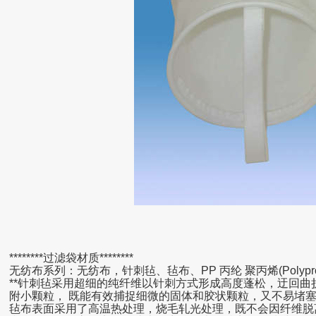
********过滤袋材质********
无纺布系列：无纺布，针刺毡、毡布、PP 丙纶 聚丙烯(Polyprop
**针刺毡采用超细的纯纤维以针刺方式形成高度蓬松，迂回
附小颗粒， 既能有效捕捉细微的固体和胶状颗粒，又不易堵
毡布表面采用了高温热处理，烧毛轧光处理，既不会因纤维脱