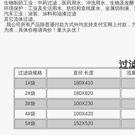
生物制药工业：中药过滤，医药用水、冲洗用水、生物及发酵
环境保护：工业及生活用水、纺织和造纸废水、金属切削液、
汽车工业：涂装、涂料和油漆过滤
其它流体过滤。
我公司所有产品除普通付款方式外均支持支付宝网上付款，
为准，具体价格请询价！量大从优！
过
过滤袋规格
直径 长度
流量
1#袋
180X410
2#袋
180X820
3#袋
100X230
4#袋
100X420
5#袋
152X520